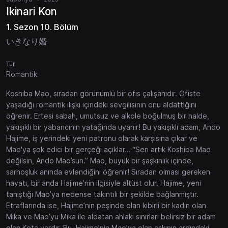
Ikinari Kon
1. Sezon 10. Bölüm
いきなり婚
Tür
Romantik
Koshiba Mao, sıradan görünümlü bir ofis çalışanıdır. Ofiste
yaşadığı romantik ilişki içindeki sevgilisinin onu aldattığını
öğrenir. Ertesi sabah, umutsuz ve alkole boğulmuş bir halde,
yakışıklı bir yabancının yatağında uyanır! Bu yakışıklı adam, Ando
Hajime, iş yerindeki yeni patronu olarak karşısına çıkar ve
Mao'ya şok edici bir gerçeği açıklar… “Sen artık Koshiba Mao
değilsin, Ando Mao’sun.” Mao, büyük bir şaşkınlık içinde,
sarhoşluk anında evlendiğini öğrenir! Sıradan olması gereken
hayatı, bir anda Hajime’nin ilgisiyle altüst olur. Hajime, yeni
tanıştığı Mao’ya nedense takıntılı bir şekilde bağlanmıştır.
Etraflarında ise, Hajime’nin peşinde olan kibirli bir kadın olan
Mika ve Mao’yu Mika ile aldatan ahlaki sınırları belirsiz bir adam
olan Kota vardır. Bu, Hajime’nin Mao’ya olan aşkının ardındaki