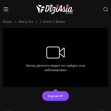
Diziler
Marry You
1. Sezon 7. Bölüm
Kaynak #1