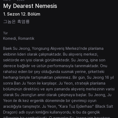
My Dearest Nemesis
1. Sezon 12. Bölüm
그놈은 흑염룡
Tür
Komedi, Romantik
Baek Su Jeong, Yongsung Alışveriş Merkezi’nde planlama
ekibinin lideri olarak çalışmaktadır. Bu alışveriş merkezi,
sektörde en iyisi olarak görülmektedir. Su Jeong, işine son
derece bağlıdır ve üstün performansıyla tanınmaktadır. Onu
rahatsız eden bir şey olduğunda susmak yerine, şirketteki
herhangi biriyle tartışmaktan çekinmez. Bir gün, Su Jeong 16 yıl
sonra Ban Ju Yeon ile karşılaşır. Ju Yeon, stratejik planlama
bölümünün direktörü ve aynı zamanda alışveriş merkezinin varisi
olarak Su Jeong’un amiri olarak çalışmaya başlar. Su Jeong, Ju
Yeon ile ilk kez ergenlik döneminde bir çevrimiçi oyun
aracılığıyla tanışmıştır. Ju Yeon, "Kara Tuz Ejderhası" (Black Salt
Dragon) adlı oyun kimliğini kullanıyordu, ki bu da gençlik
öfkesinin bir sembolüydü. O zamanlar Su Jeong için hayatının