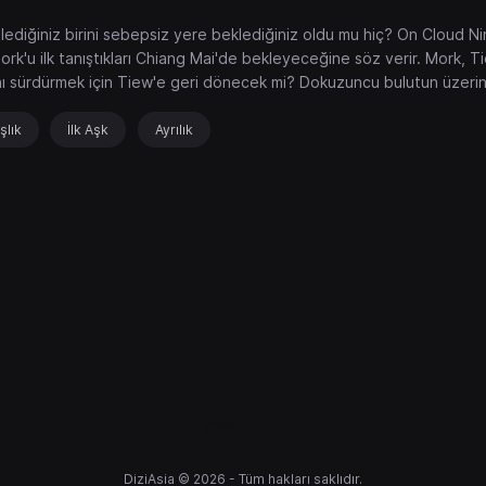
lediğiniz birini sebepsiz yere beklediğiniz oldu mu hiç? On Cloud Nine
ork'u ilk tanıştıkları Chiang Mai'de bekleyeceğine söz verir. Mork, Ti
nı sürdürmek için Tiew'e geri dönecek mi? Dokuzuncu bulutun üzerin
şlık
İlk Aşk
Ayrılık
gtaworld
DiziAsia © 2026 - Tüm hakları saklıdır.