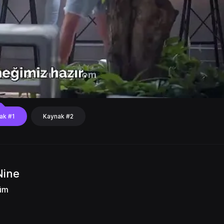
ak #1
Kaynak #2
Nine
lüm