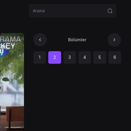
Bölümler
1
2
3
4
5
6