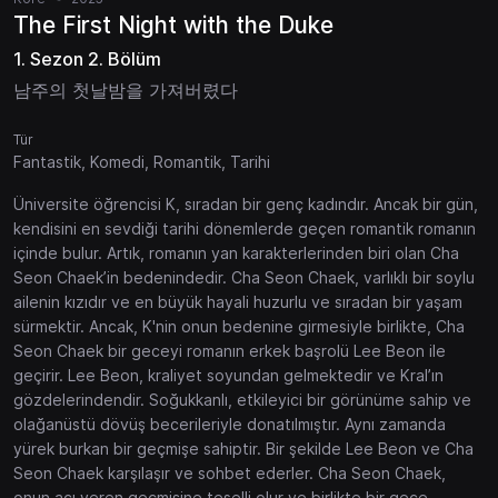
The First Night with the Duke
1. Sezon 2. Bölüm
남주의 첫날밤을 가져버렸다
Tür
Fantastik, Komedi, Romantik, Tarihi
Üniversite öğrencisi K, sıradan bir genç kadındır. Ancak bir gün,
kendisini en sevdiği tarihi dönemlerde geçen romantik romanın
içinde bulur. Artık, romanın yan karakterlerinden biri olan Cha
Seon Chaek’in bedenindedir. Cha Seon Chaek, varlıklı bir soylu
ailenin kızıdır ve en büyük hayali huzurlu ve sıradan bir yaşam
sürmektir. Ancak, K'nin onun bedenine girmesiyle birlikte, Cha
Seon Chaek bir geceyi romanın erkek başrolü Lee Beon ile
geçirir. Lee Beon, kraliyet soyundan gelmektedir ve Kral’ın
gözdelerindendir. Soğukkanlı, etkileyici bir görünüme sahip ve
olağanüstü dövüş becerileriyle donatılmıştır. Aynı zamanda
yürek burkan bir geçmişe sahiptir. Bir şekilde Lee Beon ve Cha
Seon Chaek karşılaşır ve sohbet ederler. Cha Seon Chaek,
onun acı veren geçmişine teselli olur ve birlikte bir gece