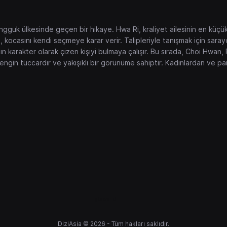
guk ülkesinde geçen bir hikaye. Hwa Ri, kraliyet ailesinin en küçük 
, kocasını kendi seçmeye karar verir. Talipleriyle tanışmak için sara
n karakter olarak çizen kişiyi bulmaya çalışır. Bu sırada, Choi Hwan,
ngin tüccardır ve yakışıklı bir görünüme sahiptir. Kadınlardan ve para
gtaworld
DiziAsia © 2026 - Tüm hakları saklıdır.