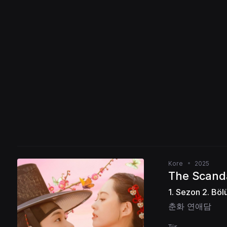
Kore
2025
The Scand
1. Sezon 2. Bö
춘화 연애담
Tür