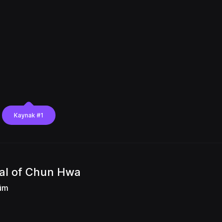
Kaynak #1
al of Chun Hwa
lüm