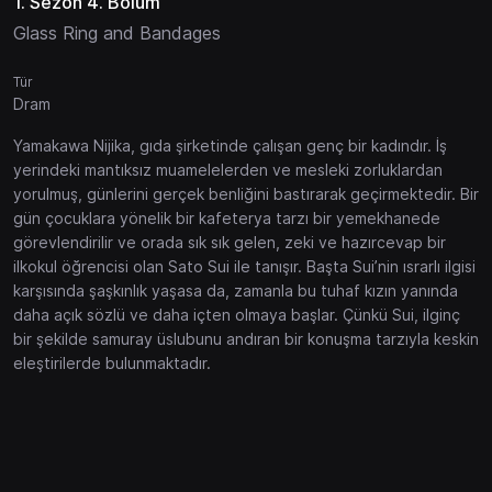
1. Sezon 4. Bölüm
Glass Ring and Bandages
Tür
Dram
Yamakawa Nijika, gıda şirketinde çalışan genç bir kadındır. İş
yerindeki mantıksız muamelelerden ve mesleki zorluklardan
yorulmuş, günlerini gerçek benliğini bastırarak geçirmektedir. Bir
gün çocuklara yönelik bir kafeterya tarzı bir yemekhanede
görevlendirilir ve orada sık sık gelen, zeki ve hazırcevap bir
ilkokul öğrencisi olan Sato Sui ile tanışır. Başta Sui’nin ısrarlı ilgisi
karşısında şaşkınlık yaşasa da, zamanla bu tuhaf kızın yanında
daha açık sözlü ve daha içten olmaya başlar. Çünkü Sui, ilginç
bir şekilde samuray üslubunu andıran bir konuşma tarzıyla keskin
eleştirilerde bulunmaktadır.