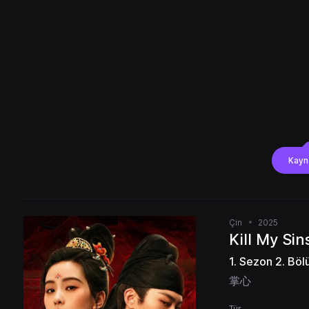
Kayn
Çin
2025
Kill My Sin
1. Sezon 2. Bö
掌心
Tür