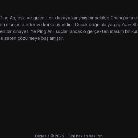
ng An, eski ve gizemli bir davaya karışmış bir şekilde Chang'an'a ula
nleri manipüle eder ve korku uyandırır. Düşük doğumlu yargıç Yuan Sha
en bir cinayet, Ye Ping An'ı suçlar, ancak o gerçekten masum bir ku
mle zaten çözülmeye başlamıştır.
gtaworld
DiziAsia © 2026 - Tüm hakları saklıdır.