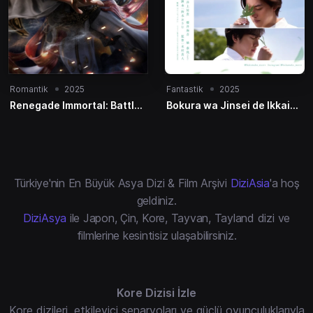
Romantik
2025
Fantastik
2025
Renegade Immortal: Battle
Bokura wa Jinsei de Ikkai
of Gods
dake Maho ga Tsukaeru
Türkiye'nin En Büyük Asya Dizi & Film Arşivi
DiziAsia
'a hoş
geldiniz.
DiziAsya
ile Japon, Çin, Kore, Tayvan, Tayland dizi ve
filmlerine kesintisiz ulaşabilirsiniz.
Kore Dizisi İzle
Kore dizileri, etkileyici senaryoları ve güçlü oyunculuklarıyla