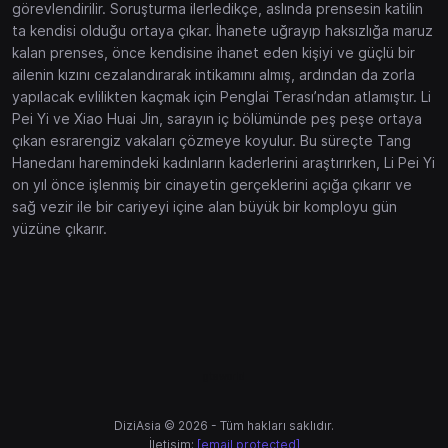
görevlendirilir. Soruşturma ilerledikçe, aslında prensesin katilin
ta kendisi olduğu ortaya çıkar. İhanete uğrayıp haksızlığa maruz
kalan prenses, önce kendisine ihanet eden kişiyi ve güçlü bir
ailenin kızını cezalandırarak intikamını almış, ardından da zorla
yapılacak evlilikten kaçmak için Penglai Terası’ndan atlamıştır. Li
Pei Yi ve Xiao Huai Jin, sarayın iç bölümünde peş peşe ortaya
çıkan esrarengiz vakaları çözmeye koyulur. Bu süreçte Tang
Hanedanı haremindeki kadınların kaderlerini araştırırken, Li Pei Yi
on yıl önce işlenmiş bir cinayetin gerçeklerini açığa çıkarır ve
sağ vezir ile bir cariyeyi içine alan büyük bir komployu gün
yüzüne çıkarır.
gtaworld
DiziAsia © 2026 - Tüm hakları saklıdır.
İletişim:
[email protected]