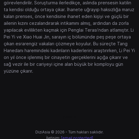
görevlendirilir. Soruşturma ilerledikçe, aslında prensesin katilin
ta kendisi olduğu ortaya çıkar. İhanete uğrayıp haksızlığa maruz
kalan prenses, önce kendisine ihanet eden kişiyi ve güçlü bir
ailenin kızını cezalandırarak intikamını almış, ardından da zorla
yapılacak evlilikten kaçmak için Penglai Terası’ndan atlamıştır. Li
Pei Yi ve Xiao Huai Jin, sarayın iç bölümünde peş peşe ortaya
çıkan esrarengiz vakaları çözmeye koyulur. Bu süreçte Tang
Hanedanı haremindeki kadınların kaderlerini araştırırken, Li Pei Yi
on yıl önce işlenmiş bir cinayetin gerçeklerini açığa çıkarır ve
sağ vezir ile bir cariyeyi içine alan büyük bir komployu gün
yüzüne çıkarır.
gtaworld
DiziAsia © 2026 - Tüm hakları saklıdır.
İletişim:
[email protected]