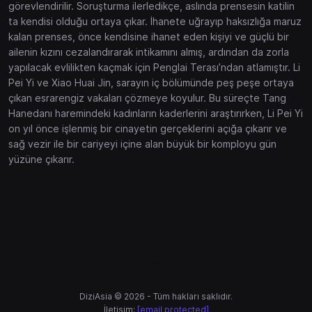
görevlendirilir. Soruşturma ilerledikçe, aslında prensesin katilin
ta kendisi olduğu ortaya çıkar. İhanete uğrayıp haksızlığa maruz
kalan prenses, önce kendisine ihanet eden kişiyi ve güçlü bir
ailenin kızını cezalandırarak intikamını almış, ardından da zorla
yapılacak evlilikten kaçmak için Penglai Terası’ndan atlamıştır. Li
Pei Yi ve Xiao Huai Jin, sarayın iç bölümünde peş peşe ortaya
çıkan esrarengiz vakaları çözmeye koyulur. Bu süreçte Tang
Hanedanı haremindeki kadınların kaderlerini araştırırken, Li Pei Yi
on yıl önce işlenmiş bir cinayetin gerçeklerini açığa çıkarır ve
sağ vezir ile bir cariyeyi içine alan büyük bir komployu gün
yüzüne çıkarır.
gtaworld
DiziAsia © 2026 - Tüm hakları saklıdır.
İletişim:
[email protected]