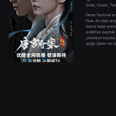
Dram, Gizem, Tari
Fener Festivali s
Huai Jin olayı ara
maruz kalan prense
evlilikten kaçmak 
çözmeye koyulur. 
açığa çıkarır ve s