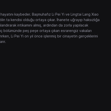
e hayatını kaybeder. Başmuhafız Li Pei Yi ve Lingtai Lang Xiao
tilin ta kendisi olduğu ortaya çıkar. İhanete uğrayıp haksızlığa
landırarak intikamını almış, ardından da zorla yapılacak
yın iç bölümünde peş peşe ortaya çıkan esrarengiz vakaları
en, Li Pei Yi on yıl önce işlenmiş bir cinayetin gerçeklerini
rır.