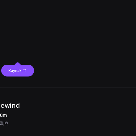
Kaynak #1
dewind
lüm
风鸣