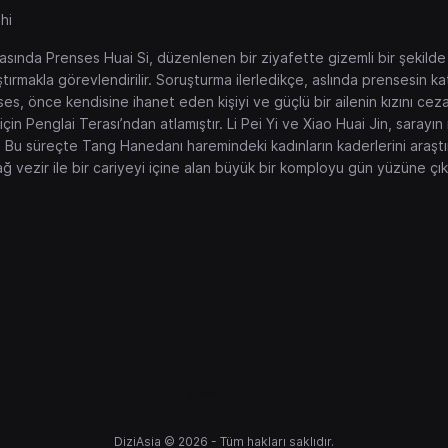
hi
ırasında Prenses Huai Si, düzenlenen bir ziyafette gizemli bir şekild
ştırmakla görevlendirilir. Soruşturma ilerledikçe, aslında prensesin ka
s, önce kendisine ihanet eden kişiyi ve güçlü bir ailenin kızını ceza
için Penglai Terası’ndan atlamıştır. Li Pei Yi ve Xiao Huai Jin, sara
Bu süreçte Tang Hanedanı haremindeki kadınların kaderlerini araştırırk
ağ vezir ile bir cariyeyi içine alan büyük bir komployu gün yüzüne çıka
gtaworld
DiziAsia © 2026 - Tüm hakları saklıdır.